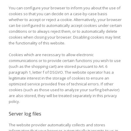
You can configure your browser to inform you about the use of
cookies so that you can decide on a case-by-case basis
whether to accept or reject a cookie. Alternatively, your browser
can be configured to automatically accept cookies under certain
conditions or to always reject them, or to automatically delete
cookies when closing your browser. Disabling cookies may limit
the functionality of this website.
Cookies which are necessary to allow electronic
communications or to provide certain functions you wish to use
(such as the shopping cart) are stored pursuant to Art. 6
paragraph 1, letter f of DSGVO. The website operator has a
legitimate interest in the storage of cookies to ensure an
optimized service provided free of technical errors. If other
cookies (such as those used to analyze your surfing behavior)
are also stored, they will be treated separately in this privacy
policy.
Server log files
The website provider automatically collects and stores
information that your browser automatically transmits to us in