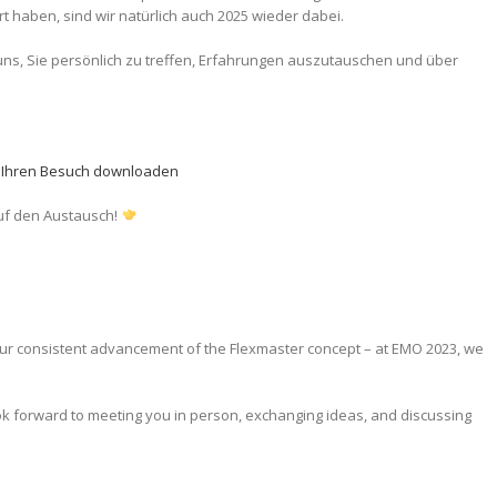
t haben, sind wir natürlich auch 2025 wieder dabei.
uns, Sie persönlich zu treffen, Erfahrungen auszutauschen und über
 für Ihren Besuch downloaden
uf den Austausch!
 our consistent advancement of the Flexmaster concept – at EMO 2023, we
ok forward to meeting you in person, exchanging ideas, and discussing