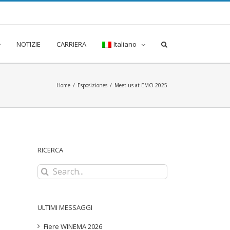
NOTIZIE
CARRIERA
Italiano
Home
/
Esposiziones
/
Meet us at EMO 2025
RICERCA
Search
for:
ULTIMI MESSAGGI
Fiere WINEMA 2026