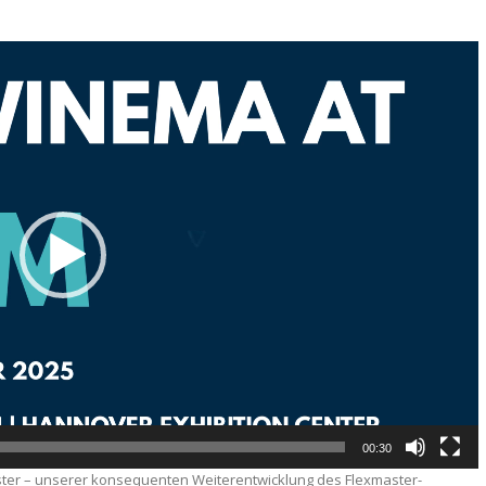
00:30
ster – unserer konsequenten Weiterentwicklung des Flexmaster-