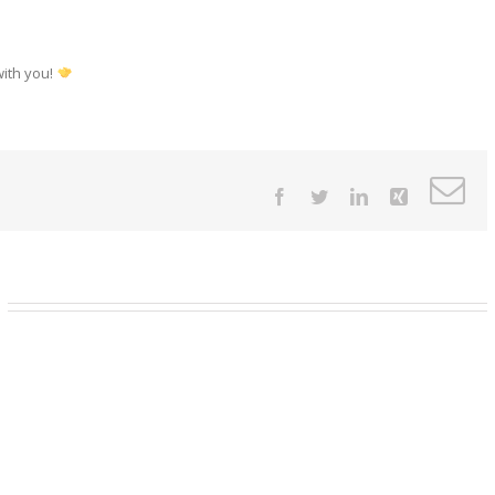
with you!
E
Facebook
Twitter
LinkedIn
Xing