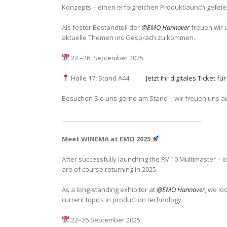
Konzepts – einen erfolgreichen Produktlaunch gefeier
Als fester Bestandteil der
@EMO Hannover
freuen wir 
aktuelle Themen ins Gespräch zu kommen.
22.–26. September 2025
Halle 17, Stand A44
Jetzt Ihr digitales Ticket
Besuchen Sie uns gerne am Stand – wir freuen uns a
______________________________________________
Meet WINEMA at EMO 2025
After successfully launching the RV 10 Multimaster –
are of course returning in 2025.
As a long-standing exhibitor at
@EMO Hannover
, we lo
current topics in production technology.
22–26 September 2025