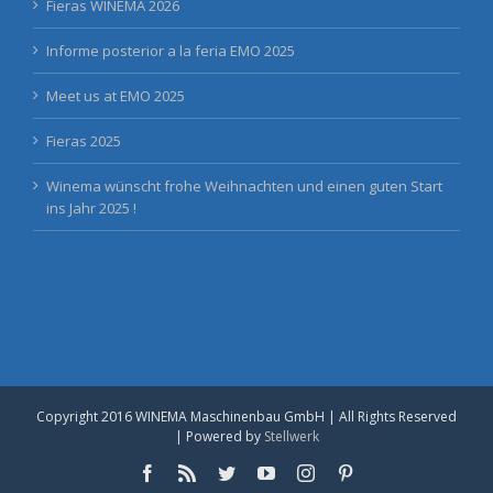
Fieras WINEMA 2026
Informe posterior a la feria EMO 2025
Meet us at EMO 2025
Fieras 2025
Winema wünscht frohe Weihnachten und einen guten Start
ins Jahr 2025 !
Copyright 2016 WINEMA Maschinenbau GmbH | All Rights Reserved
| Powered by
Stellwerk
Facebook
Rss
Twitter
YouTube
Instagram
Pinterest