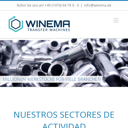
Skip
Rufen Sie uns an! +49 (7476) 94 78 9 - 0
|
info@winema.de
to
content
NUESTROS SECTORES DE
ACTIVIDAD