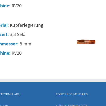
hine:
RV20
rial:
Kupferlegierung
zeit:
3,3 Sek.
hmesser:
8 mm
hine:
RV20
KTFORMULARE
TODOS LOS MENSAJES
essum
Fieras WINEMA 2026