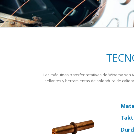
TECN
Las máquinas transfer rotativas de Winema son ta
sellantes y herramientas de soldadura de calidad
Mate
Takt
Durc