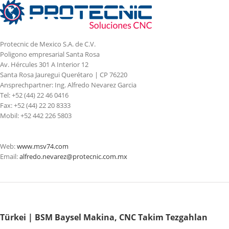
Protecnic de Mexico S.A. de C.V.
Poligono empresarial Santa Rosa
Av. Hércules 301 A Interior 12
Santa Rosa Jauregui Querétaro | CP 76220
Ansprechpartner: Ing. Alfredo Nevarez Garcia
Tel: +52 (44) 22 46 0416
Fax: +52 (44) 22 20 8333
Mobil: +52 442 226 5803
Web:
www.msv74.com
Email:
alfredo.nevarez@protecnic.com.mx
Türkei | BSM Baysel Makina, CNC Takim Tezgahlan