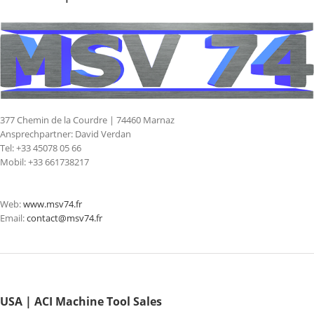
377 Chemin de la Courdre | 74460 Marnaz
Ansprechpartner: David Verdan
Tel: +33 45078 05 66
Mobil: +33 661738217
Web:
www.msv74.fr
Email:
contact@msv74.fr
USA | ACI Machine Tool Sales