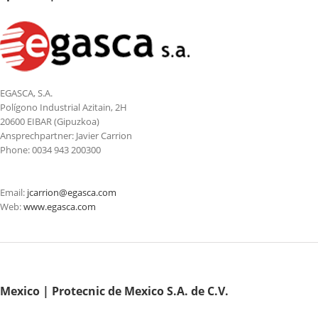
EGASCA, S.A.
Polígono Industrial Azitain, 2H
20600 EIBAR (Gipuzkoa)
Ansprechpartner: Javier Carrion
Phone: 0034 943 200300
Email:
jcarrion@egasca.com
Web:
www.egasca.com
Mexico | Protecnic de Mexico S.A. de C.V.