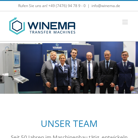
Zum
Rufen Sie uns an! +49 (7476) 94 78 9 - 0
|
info@winema.de
Inhalt
springen
UNSER TEAM
Seit 50 Jahren im Maschinenbau tätig, entwickeln