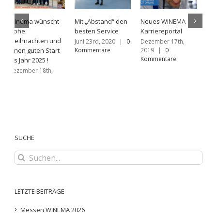
Mit „Abstand“ den
Neues WINEMA
Das WINEMA Team
W
besten Service
Karriereportal
sucht Verstärkung
V
Juni 23rd, 2020
|
0
Dezember 17th,
März 15th, 2018
|
N
Kommentare
2019
|
0
0 Kommentare
2
Kommentare
K
SUCHE
Suche
nach:
LETZTE BEITRÄGE
Messen WINEMA 2026