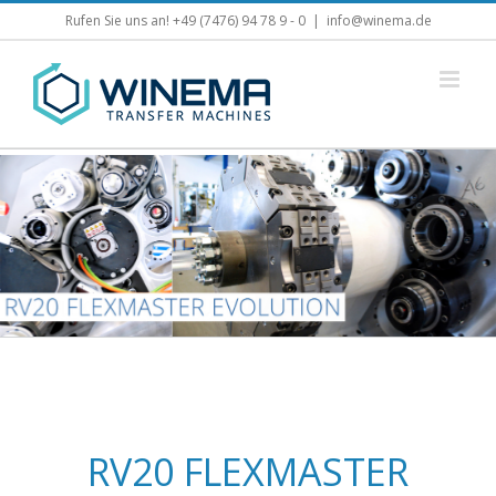
Skip
Rufen Sie uns an! +49 (7476) 94 78 9 - 0
|
info@winema.de
to
content
RV20 FLEXMASTER