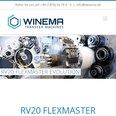
Skip
Rufen Sie uns an! +49 (7476) 94 78 9 - 0
|
info@winema.de
to
content
RV20 FLEXMASTER