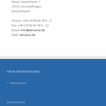
Neue Gewerbestr. 1
72415 Grosselfingen
Deutschland
Phone: +49 (7476) 94 78 9 – 0
Fax: +49 (7476) 94 78 9 – 22
Email:
info@winema.de
Web:
winema.de
MEHR INFORMATIONEN
Impressum
Data privacy