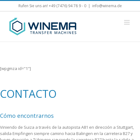
Skip
Rufen Sie uns an! +49 (7476) 94 78 9 - 0
|
info@winema.de
to
content
[wpgmza id="1"]
CONTACTO
Cómo encontrarnos
Viniendo de Suiza a través de la autopista A81 en dirección a Stuttgart,
salida Empfingen siempre camino hacia Balingen en la carretera B27 y
luego dirección a Tübingen siguiendo la carretera B27 hasta la salida a