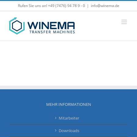
Zum
Rufen Sie uns an! +49 (7476) 94 78 9 - 0
|
info@winema.de
Inhalt
springen
MEHR INFORMATIONEN
Mitarbeiter
Downloads