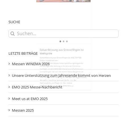
Spitzenleistung aus Grosselfingen ist
Weltspitze
Spitzenleistung aus Grosselfingen ist WELTSPITZE:
https://bodensee.wlv-
sport.de/home/details/news/sandrina-sprengel-mit-
herausragender-leistung-in-leverkusen Sandrina
Sprengel, unsere WINEMA Markenbotschafterin aus
Grosselfingen hat sich mit einem Rekordergebnis im
Siebenkampf für die U20 WM in Kolumbien qualifiziert