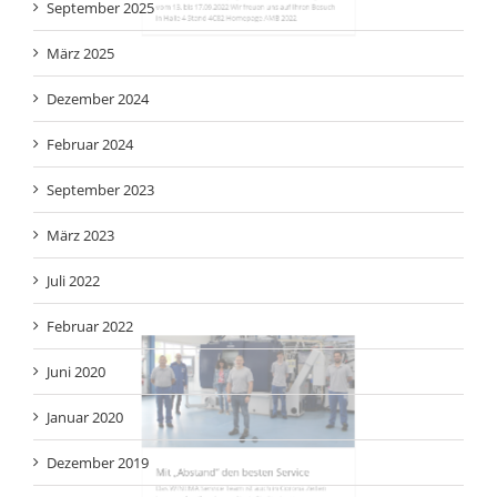
Wir freuen uns darauf, 2022 endlich wieder auf
folgenden Messen auszustellen SIMODEC La Roche vom
08. - 11.03.2022 Homepage SIMODEC IMTS, Chicago vom
12. - 17.09.2022 Homepage IMTS 2022 AMB Stuttgart
vom 13. bis 17.09.2022 Wir freuen uns auf Ihren Besuch
in Halle 4 Stand 4C82 Homepage AMB 2022
Mit „Abstand“ den besten Service