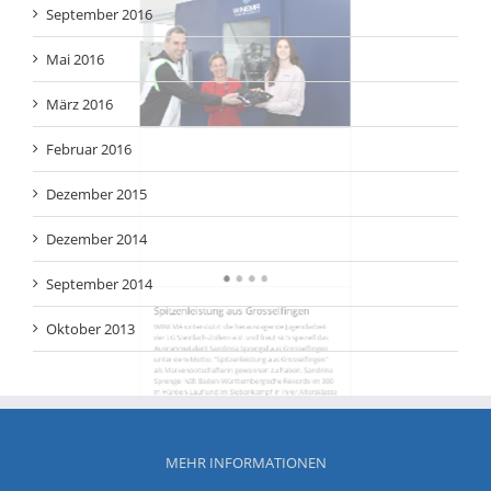
Spitzenleistung aus Grosselfingen
WINEMA unterstützt die herausragende Jugendarbeit
der LG Steinlach-Zollern e.V. und freut sich speziell das
Ausnahmetalent Sandrina Sprengel aus Grosselfingen