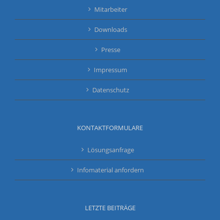
unter dem Motto: "Spitzenleistung aus Grosselfingen"
als Markenbotschafterin gewonnen zu haben. Sandrina
Sprengel hält Baden-Württembergische Rekorde im 300
m Hürden-Lauf und im Siebenkampf in Ihrer Altersklasse
und hat sich aktuell bei den Baden-Württembergischen
Hallenmeisterschaften in der [...]
Neues WINEMA Karriereportal
Mit der Seite www.karriere.winema.de machen wir mit
einem modernen Bewerbermanagement die Bewerbung