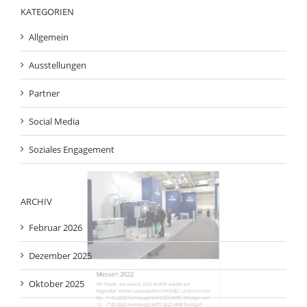
und sich mit Ihrer Leistung an die Weltspitze geschoben.
Aktuell ist Sandrina Sprengel die Nr. 2 in der
Weltrangliste und fliegt mit den besten
Medaillenchancen zur WM. WINEMA [...]
Messen 2022