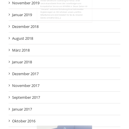
Das WINEMA Service Team ist auch in Corona Zeiten
immer schnell und zuverlässig für Sie da. Unser
Serviceteam bietet Ihnen den zuverlässigen und
kompetenten Service von WINEMA in diesen Zeiten mit
"Abstand" und unter Einhaltung Ihrer individuellen
Hygieneregeln an. Wir schützen unsere und Ihre
Mitarbeiter und sind trotzdem für Sie da. Unseren
Service erreichen Sie [...]