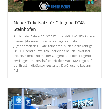
Neuer Trikotsatz für C-Jugend FC48
Steinhofen
Auch in der Saison 2016/2017 unterstützt WINEMA die in
diesem Jahr erneut vom wfv ausgezeichnete
Jugendarbeit des FC48 Steinhofen. Auch die diesjährige
U15 C-Jugend durfte sich über einen neuen Trikotsatz
freuen. Somit sind mit der C-Jugend und der D-Jugend
zwei Jugendmannschaften mit dem WINEMA Logo auf
der Brust in die Saison gestartet. Die C-Jugend begann
[...]