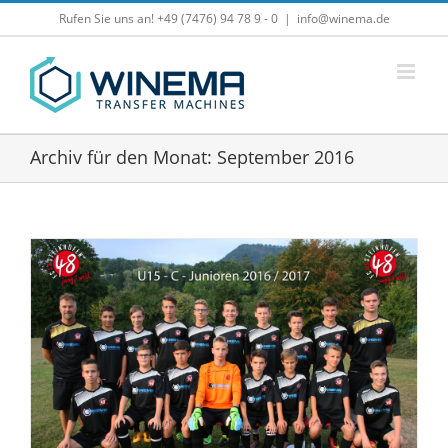
Zum
Rufen Sie uns an! +49 (7476) 94 78 9 - 0
|
info@winema.de
Inhalt
springen
Archiv für den Monat:
September 2016