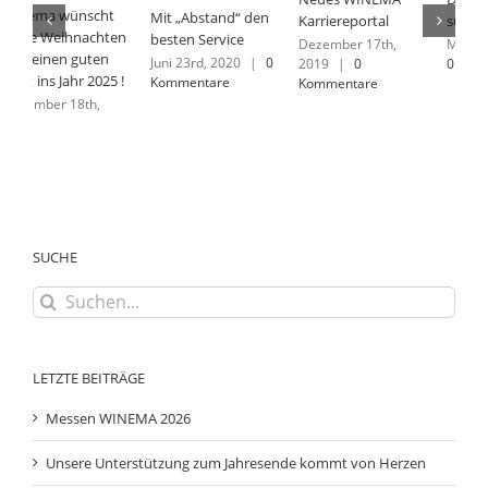
Mit „Abstand“ den
Karriereportal
sucht Verstärkung
V
besten Service
Dezember 17th,
März 15th, 2018
|
N
Juni 23rd, 2020
|
0
2019
|
0
0 Kommentare
2
Kommentare
Kommentare
K
SUCHE
Suche
nach:
LETZTE BEITRÄGE
Messen WINEMA 2026
Unsere Unterstützung zum Jahresende kommt von Herzen