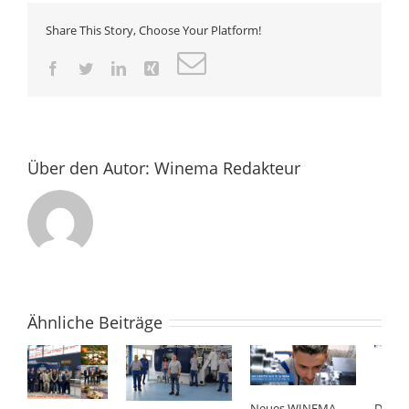
Share This Story, Choose Your Platform!
E-
Facebook
Twitter
LinkedIn
Xing
Mail
Über den Autor:
Winema Redakteur
Ähnliche Beiträge
Neues WINEMA
Das WINEMA Team
W