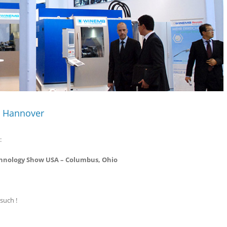
 Hannover
:
echnology Show USA – Columbus, Ohio
such !