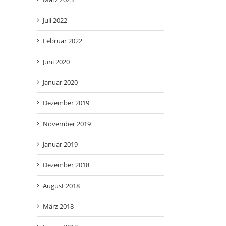
Juli 2022
Februar 2022
Juni 2020
Januar 2020
Dezember 2019
November 2019
EMO 2025 Messe-Nachbericht
Oktober 21st, 2025
|
0 Kommentare
Meet us at EMO 2025
Januar 2019
September 12th, 2025
|
0 K
Dezember 2018
August 2018
März 2018